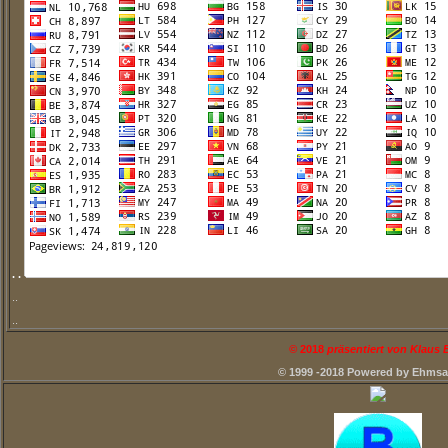
. .
..
..
©
2018
präsentiert von Klaus
© 1999 -2018 Powered by Ehms