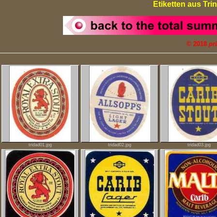
Etiketten aus Tri
©
2018
pr
tridad01.jpg
tridad02.jpg
tridad03.jpg