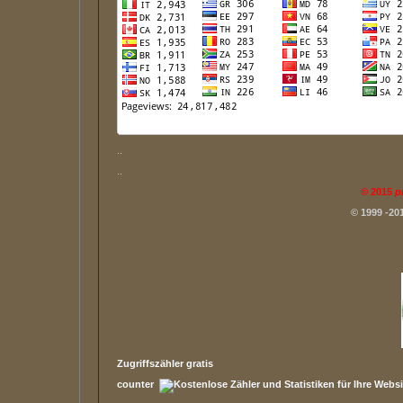
..
..
©
2015
p
© 1999 -20
Zugriffszähler gratis
counter