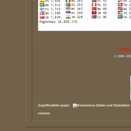
..
..
©
2015
p
© 1999 -20
Zugriffszähler gratis
.
counter