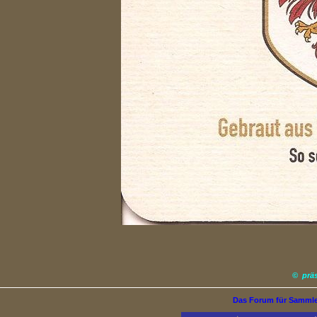
©
prä
Das Forum für Samml