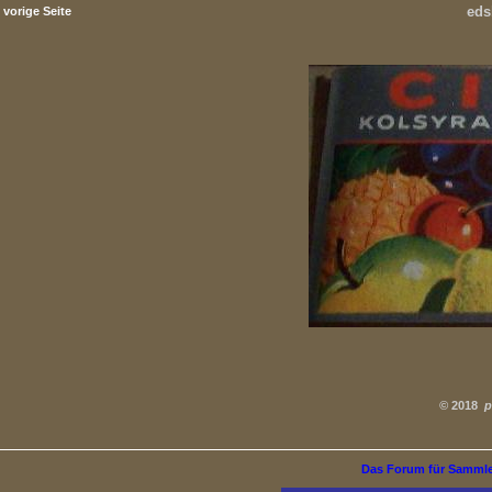
eds
vorige Seite
©
2018
p
Das Forum für Samml