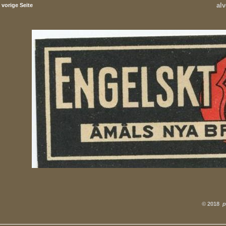
alv
vorige Seite
©
2018
p