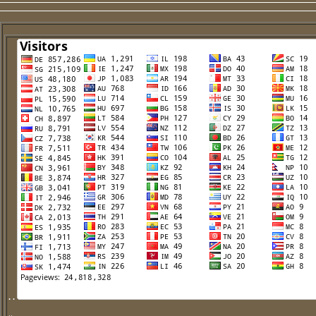
. .
..