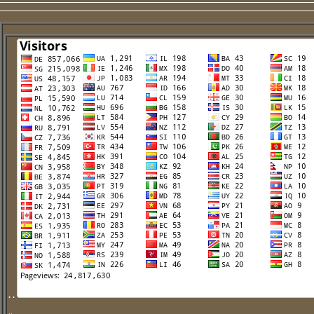
. .
..