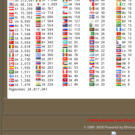
. .
..
..
©
2018
präsentiert von Klaus
© 1999 -2018 Powered by Ehms