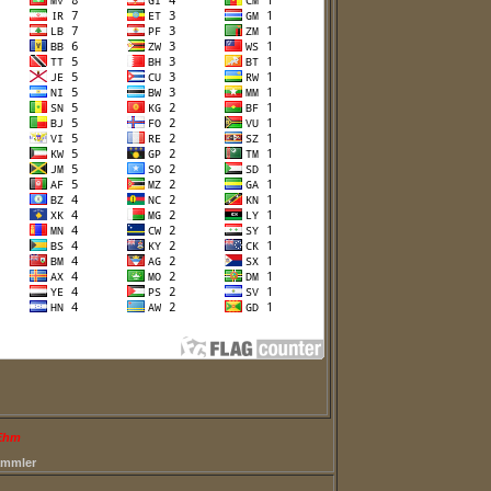
 Ehm
ammler