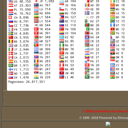
. .
..
..
©
2018
präsentiert von Klaus
© 1999 -2018 Powered by Ehms