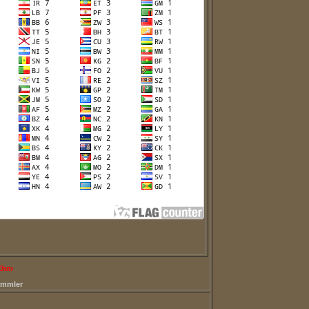
 Ehm
ammler