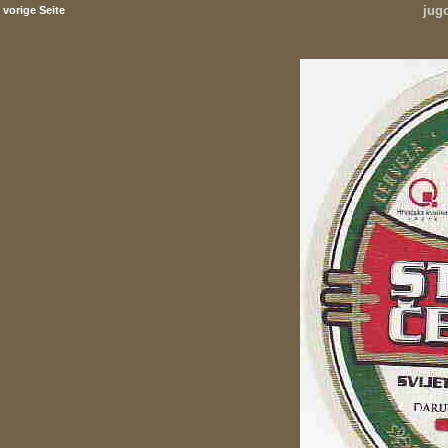
jug
vorige Seite