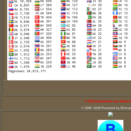
. .
..
..
©
2018
präsentiert von Klaus
© 1999 -2018 Powered by Ehms