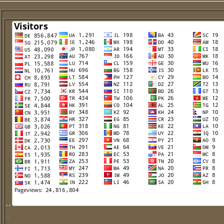
. .
..