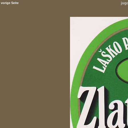
jug
vorige Seite