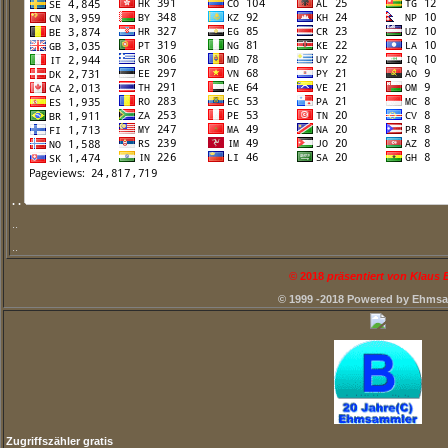
. .
..
..
©
2018
präsentiert von Klaus
© 1999 -2018 Powered by Ehms
Zugriffszähler gratis