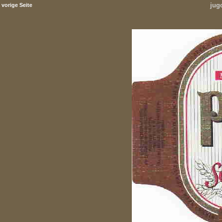
jug
vorige Seite