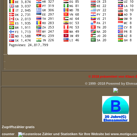
. .
..
..
©
2018
präsentiert von Klaus
© 1999 -2018 Powered by Ehms
Zugriffszähler gratis
counter
.