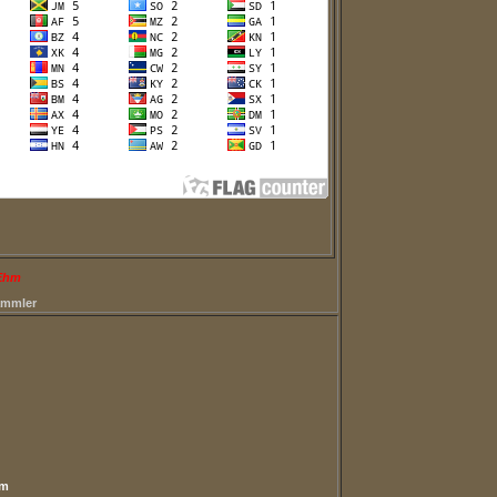
 Ehm
ammler