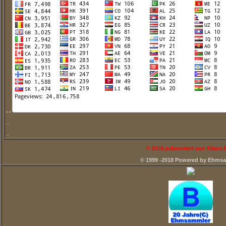
. .
..
..
©
2018
präsentiert von Klaus
© 1999 -2018 Powered by Ehms