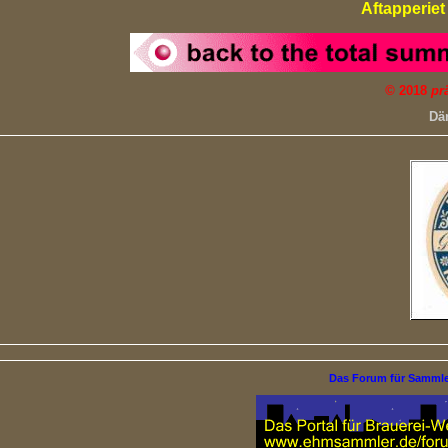
Aftapperie
©
2018
pr
Dä
Das Forum für Samml