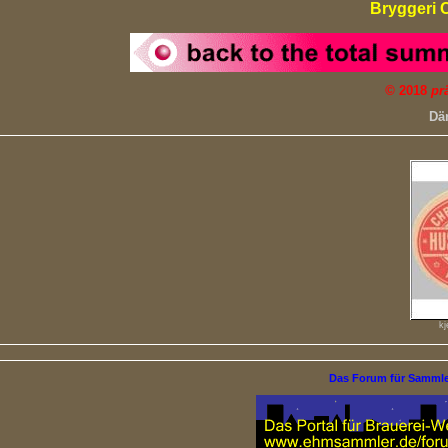
Bryggeri 
©
2018
pr
Dä
kj
Das Forum für Samml